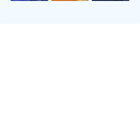
高颂在小组赛3场竞赛打出了很高的进攻功率，场均得
到19.0分5.3篮板1.0助攻1.0抢断，投篮命中率67.6%，
三分命中率30%，罚球命中率100%。
高颂在本赛季的WCBA联赛体现也很稳健。本赛季的
四川女篮具有坎贝奇、娜塔莎·霍华德和希尔斯曼三位
顶尖外援，高颂的球权下降，但她的功率仍是很高，
场均得到10.7分5.6篮板3.3助攻0.6抢断0.3盖帽，投
篮命中率49%，三分命中率37.9%，罚球命中率81%。
高颂是一位专职大前锋，她有中投和三分球，具有摆
开空间的才能，一起篮下技能才能也不错。相比之