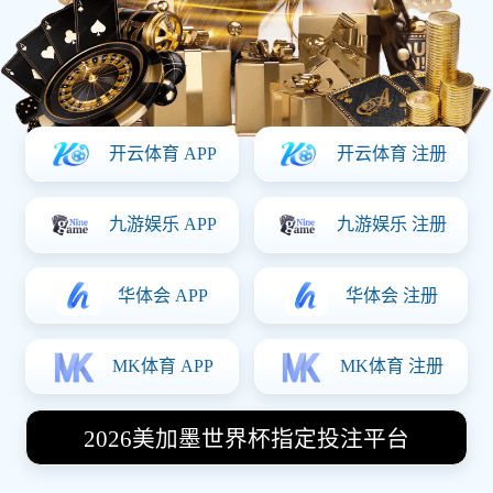
方案展示
Home
轰26+7进四强！我国女篮33岁1米91主力前锋真稳：宫鲁鸣
该带她？