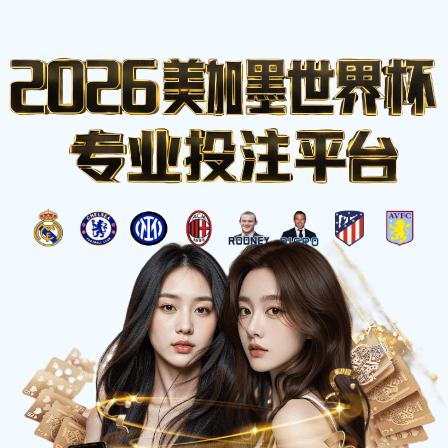
我们的邮箱地址:
subsidiary@icloud.com
致电我们:
17091018261